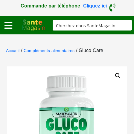
Commande par téléphone
Cliquez ici
/
/ Gluco Care
Accueil
Compléments alimentaires