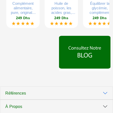
Complément
Huile de
Équilibrer la
alimentaire,
poisson, les
glycémie,
pure, originale,
acides gras,
complément
60 gélules
gélatine
alimentaire
249 Dhs
249 Dhs
249 Dhs
végétales.
végétales, sans
d’extrait végétal
★★★★★
★★★★★
★★★★★
mercure, sans
glucose
plomb, pour tous
équilibré, 300g,
les âges,
60 gélules.
60gelules.
Références
À Propos