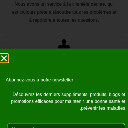
Nous avons un service à la clientèle dédiée, qui
est toujours prête à résoudre tous les problèmes et
à répondre à toutes les questions.
Des produits originaux à 100%
Les produits de sante magasin sont originaux est
fiables par des grands laboratoires et sous la
Abonnez-vous à notre newsletter
supervision du bureau de sécurité sanitaire.
Découvrez les derniers suppléments, produits, blogs et
promotions efficaces pour maintenir une bonne santé et
prévenir les maladies.
Qualité super
Les produits de la marque sante magasin répondent