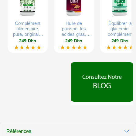
Complément
Huile de
Équilibrer la
alimentaire,
poisson, les
glycémie,
pure, originale,
acides gras,
complément
60 gélules
gélatine
alimentaire
249 Dhs
249 Dhs
249 Dhs
végétales.
végétales, sans
d’extrait végétal
★★★★★
★★★★★
★★★★★
mercure, sans
glucose
plomb, pour tous
équilibré, 300g,
les âges,
60 gélules.
60gelules.
Références